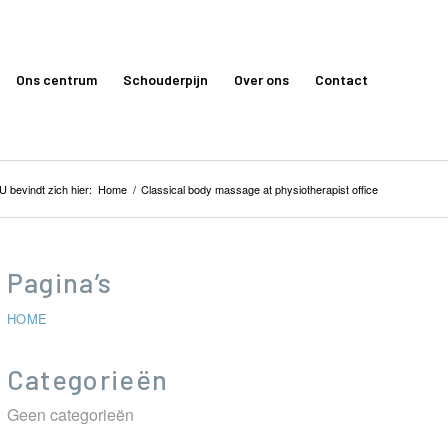
Ons centrum
Schouderpijn
Over ons
Contact
U bevindt zich hier:
Home
/
Classical body massage at physiotherapist office
Pagina’s
HOME
Categorieën
Geen categorieën